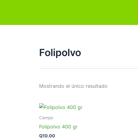
Ir
al
contenido
Folipolvo
Mostrando el único resultado
Campo
Folipolvo 400 gr
Q
10.00