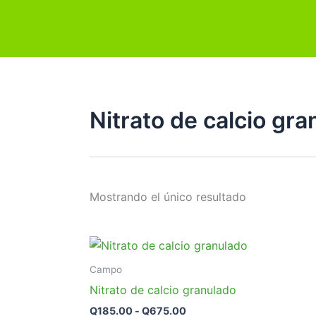
Ir
al
contenido
Nitrato de calcio gr
Mostrando el único resultado
Rango
Este
de
producto
precios:
Campo
desde
tiene
Nitrato de calcio granulado
Q185.00
múltiples
hasta
Q
185.00
-
Q
675.00