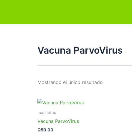
Ir
al
contenido
Vacuna ParvoVirus
Mostrando el único resultado
mascotas
Vacuna ParvoVirus
Q
50.00