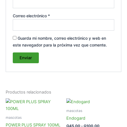
Correo electrónico
*
Guarda mi nombre, correo electrónico y web en
este navegador para la próxima vez que comente.
Productos relacionados
Rango
Es
de
pr
precios:
mascotas
desde
tie
mascotas
Endogard
Q45.00
múl
hasta
POWER PLUS SPRAY 100ML
Q
45.00
-
Q
100.00