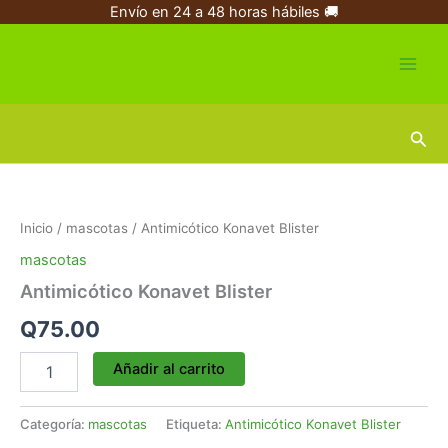
Ir
Envío en 24 a 48 horas hábiles 🚚
al
contenido
Busc
Antimicótico
Konavet
Blister
Inicio
/
mascotas
/ Antimicótico Konavet Blister
cantidad
mascotas
Antimicótico Konavet Blister
Q
75.00
Añadir al carrito
Categoría:
mascotas
Etiqueta:
Antimicótico Konavet Blister