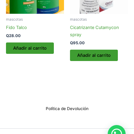
mascotas
mascotas
Fido Talco
Cicatrizante Cutamycon
spray
Q
28.00
Q
95.00
Añadir al carrito
Añadir al carrito
Política de Devolución