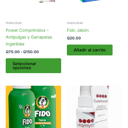
opciones
se
pueden
mascotas
mascotas
elegir
Power Comprimidos –
Fido Jabón
en
Antipulgas y Garrapatas
Q
20.00
la
Ingeribles
página
Añadir al carrito
Q
70.00
-
Q
150.00
de
producto
Seleccionar
opciones