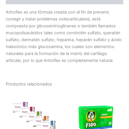
Artroflex es una fórmula creada con el fin de prevenir,
corregir y tratar problemas osteoarticulares, está
compuesta por glicosaminoglicanes o también llamados
mucopolisacáridos tales como condroitin sulfato, queratán
sulfato, dermatán sulfato, heparina, heparán sulfato y ácido
hialurónico más glucosamina, los cuales son elementos
naturales para la formación de la matriz del cartílago
articular, por lo que Artroflex es completamente natural.
Productos relacionados
Rango
Este
de
producto
precios:
desde
tiene
Q70.00
múltiples
hasta
variantes.
Q150.00
Las