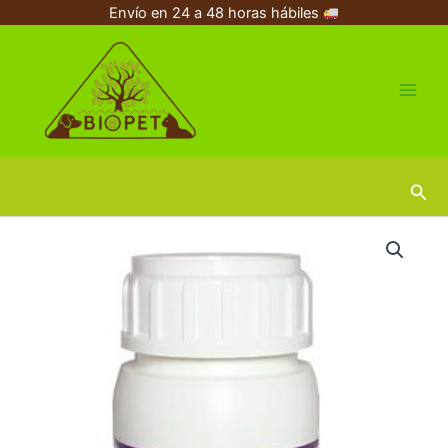
Ir
Envío en 24 a 48 horas hábiles
al
contenido
Busc
Artroflex
60
tabletas
cantidad