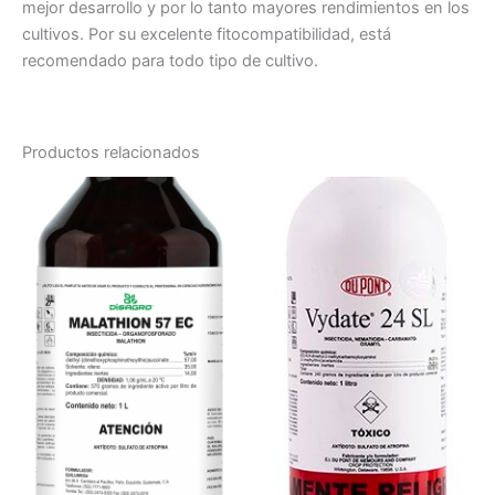
mejor desarrollo y por lo tanto mayores rendimientos en los
cultivos. Por su excelente fitocompatibilidad, está
recomendado para todo tipo de cultivo.
Productos relacionados
Rango
Rango
Este
Es
de
de
producto
pr
precios:
precios:
desde
tiene
desde
tie
Q55.00
Q85.00
múltiples
múl
hasta
hasta
variantes.
var
Q75.00
Q360.00
Las
La
opciones
op
se
se
pueden
pu
elegir
ele
en
en
la
la