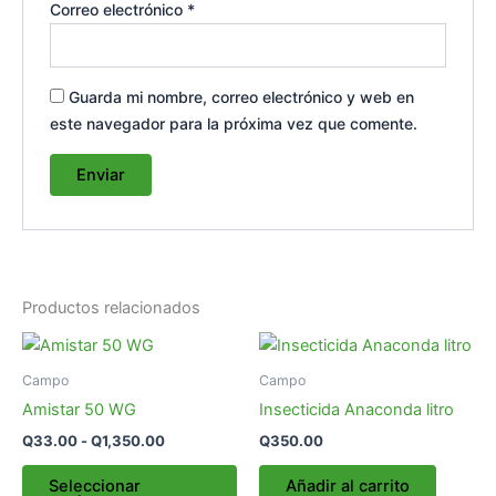
Correo electrónico
*
Guarda mi nombre, correo electrónico y web en
este navegador para la próxima vez que comente.
Productos relacionados
Rango
Este
de
producto
precios:
Campo
Campo
desde
tiene
Amistar 50 WG
Insecticida Anaconda litro
Q33.00
múltiples
hasta
Q
33.00
-
Q
1,350.00
Q
350.00
variantes.
Q1,350.00
Las
Seleccionar
Añadir al carrito