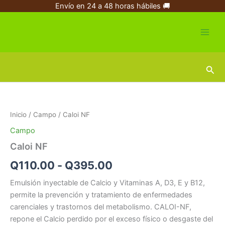
Ir
Envío en 24 a 48 horas hábiles 🚚
al
contenido
Busc
Caloi
Rango
NF
cantidad
de
Inicio
/
Campo
/ Caloi NF
precios:
Campo
desde
Caloi NF
Q110.00
Q
110.00
-
Q
395.00
hasta
Emulsión inyectable de Calcio y Vitaminas A, D3, E y B12,
permite la prevención y tratamiento de enfermedades
Q395.00
carenciales y trastornos del metabolismo. CALOI-NF,
repone el Calcio perdido por el exceso físico o desgaste del