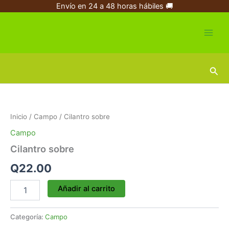
Ir
Envío en 24 a 48 horas hábiles 🚚
al
contenido
Busc
Cilantro
sobre
cantidad
Inicio
/
Campo
/ Cilantro sobre
Campo
Cilantro sobre
Q
22.00
Añadir al carrito
Categoría:
Campo