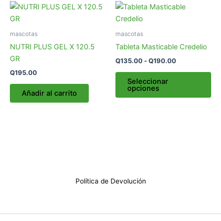
Rango
Es
de
pr
precios:
desde
tie
mascotas
mascotas
Q135.00
múl
hasta
NUTRI PLUS GEL X 120.5
Tableta Masticable Credelio
var
Q190.00
GR
Q
135.00
-
Q
190.00
La
Q
195.00
op
Seleccionar
opciones
se
Añadir al carrito
pu
ele
en
la
pá
de
pr
Política de Devolución