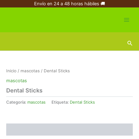
Ir
Envío en 24 a 48 horas hábiles 🚚
al
contenido
Busc
Inicio
/
mascotas
/ Dental Sticks
mascotas
Dental Sticks
Categoría:
mascotas
Etiqueta:
Dental Sticks
Valoraciones (0)