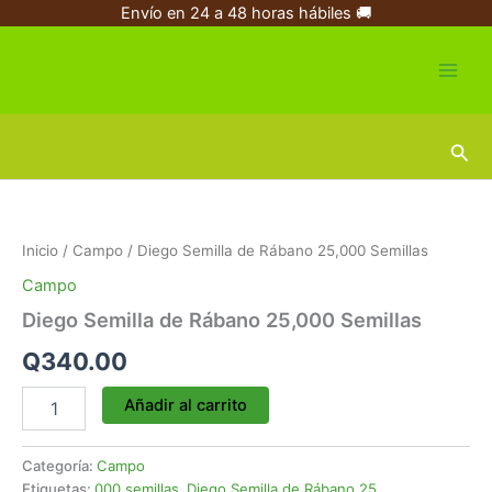
Ir
Envío en 24 a 48 horas hábiles 🚚
al
contenido
Busc
Diego
Semilla
de
Inicio
/
Campo
/ Diego Semilla de Rábano 25,000 Semillas
Rábano
25,000
Campo
Semillas
Diego Semilla de Rábano 25,000 Semillas
cantidad
Q
340.00
Añadir al carrito
Categoría:
Campo
Etiquetas:
000 semillas
,
Diego Semilla de Rábano 25