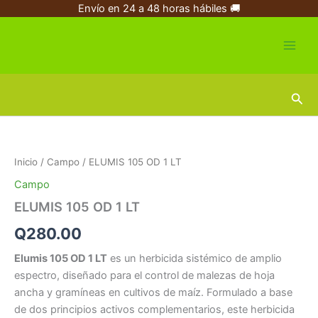
Ir
Envío en 24 a 48 horas hábiles 🚚
al
contenido
Busc
ELUMIS
105
OD
Inicio
/
Campo
/ ELUMIS 105 OD 1 LT
1
LT
Campo
cantidad
ELUMIS 105 OD 1 LT
Q
280.00
Elumis 105 OD 1 LT
es un herbicida sistémico de amplio
espectro, diseñado para el control de malezas de hoja
ancha y gramíneas en cultivos de maíz. Formulado a base
de dos principios activos complementarios, este herbicida