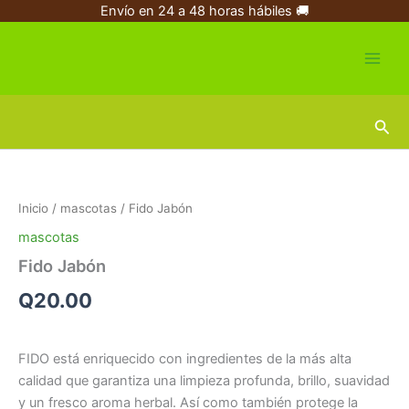
Ir
Envío en 24 a 48 horas hábiles 🚚
al
contenido
Busc
Fido
Jabón
cantidad
Inicio
/
mascotas
/ Fido Jabón
mascotas
Fido Jabón
Q
20.00
FIDO está enriquecido con ingredientes de la más alta
calidad que garantiza una limpieza profunda, brillo, suavidad
y un fresco aroma herbal. Así como también protege la