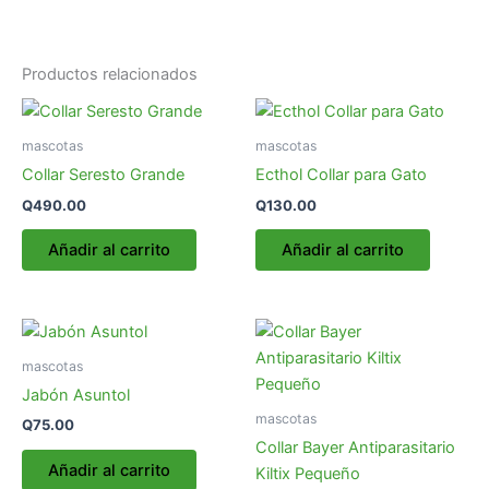
Productos relacionados
mascotas
mascotas
Collar Seresto Grande
Ecthol Collar para Gato
Q
490.00
Q
130.00
Añadir al carrito
Añadir al carrito
mascotas
Jabón Asuntol
mascotas
Q
75.00
Collar Bayer Antiparasitario
Añadir al carrito
Kiltix Pequeño