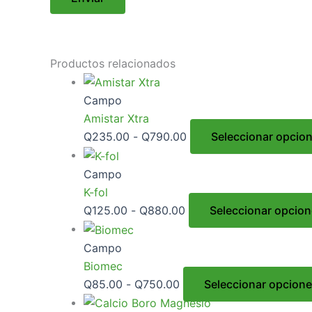
Productos relacionados
Campo
Amistar Xtra
Q
235.00
-
Q
790.00
Seleccionar opcio
Campo
K-fol
Q
125.00
-
Q
880.00
Seleccionar opcio
Campo
Biomec
Q
85.00
-
Q
750.00
Seleccionar opcion