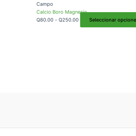
Campo
Calcio Boro Magnesio
Q
80.00
-
Q
250.00
Seleccionar opcion