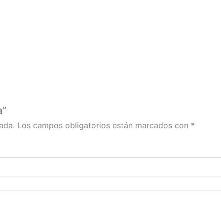
producto
producto
producto
producto
a”
ada.
Los campos obligatorios están marcados con
*