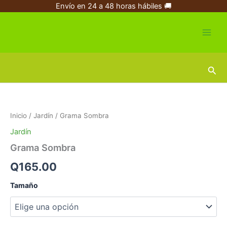
Ir
Envío en 24 a 48 horas hábiles 🚚
al
contenido
Busc
Grama
Sombra
cantidad
Inicio
/
Jardín
/ Grama Sombra
Jardín
Grama Sombra
Q
165.00
Tamaño