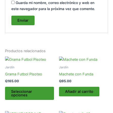
Guarda mi nombre, correo electrónico y web en
este navegador para la próxima vez que comente.
Productos relacionados
Este
producto
Jardín
Jardín
tiene
Grama Futbol Pisoteo
Machete con Funda
múltiples
Q
165.00
Q
95.00
variantes.
Las
Seleccionar
Añadir al carrito
opciones
opciones
se
pueden