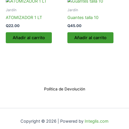
elegir
en
Jardín
Jardín
la
ATOMIZADOR 1 LT
Guantes talla 10
página
Q
22.00
Q
45.00
de
producto
Añadir al carrito
Añadir al carrito
Política de Devolución
Copyright © 2026 | Powered by
Integlis.com