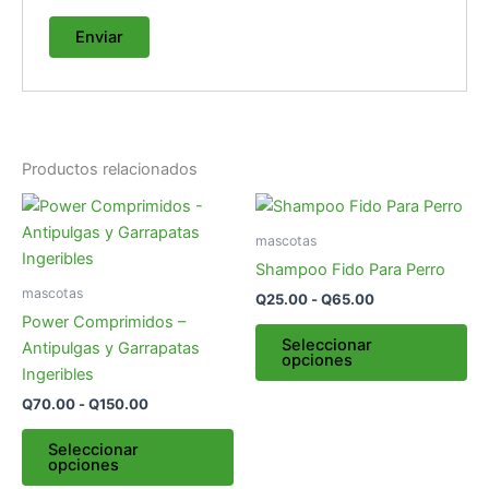
Productos relacionados
Rango
Rango
Este
Es
de
de
producto
pr
precios:
precios:
mascotas
desde
tiene
desde
tie
Shampoo Fido Para Perro
Q70.00
Q25.00
múltiples
múl
mascotas
hasta
hasta
Q
25.00
-
Q
65.00
variantes.
var
Q150.00
Q65.00
Power Comprimidos –
Las
La
Seleccionar
Antipulgas y Garrapatas
opciones
opciones
op
Ingeribles
se
se
Q
70.00
-
Q
150.00
pueden
pu
elegir
ele
Seleccionar
opciones
en
en