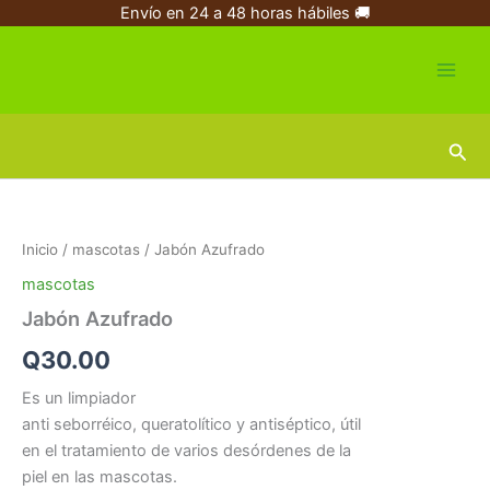
Ir
Envío en 24 a 48 horas hábiles 🚚
al
contenido
Busc
Jabón
Azufrado
cantidad
Inicio
/
mascotas
/ Jabón Azufrado
mascotas
Jabón Azufrado
Q
30.00
Es un limpiador
anti seborréico, queratolítico y antiséptico, útil
en el tratamiento de varios desórdenes de la
piel en las mascotas.