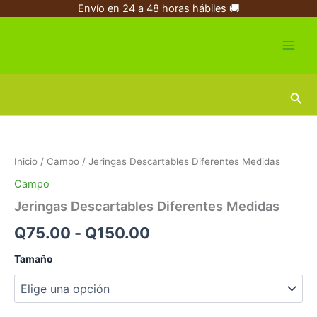
Ir
Envío en 24 a 48 horas hábiles 🚚
al
contenido
Busc
Jeringas
Rango
Descartables
Diferentes
de
Inicio
/
Campo
/ Jeringas Descartables Diferentes Medidas
Medidas
precios:
cantidad
Campo
desde
Jeringas Descartables Diferentes Medidas
Q75.00
Q
75.00
-
Q
150.00
hasta
Tamaño
Q150.00