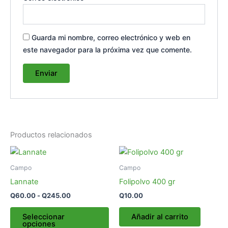
Guarda mi nombre, correo electrónico y web en
este navegador para la próxima vez que comente.
Productos relacionados
Rango
Este
de
producto
precios:
Campo
Campo
desde
tiene
Lannate
Folipolvo 400 gr
Q60.00
múltiples
hasta
Q
60.00
-
Q
245.00
Q
10.00
variantes.
Q245.00
Las
Seleccionar
Añadir al carrito
opciones
opciones