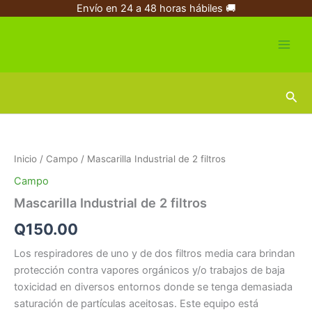
Ir
Envío en 24 a 48 horas hábiles 🚚
al
contenido
Busc
Mascarilla
Industrial
de
Inicio
/
Campo
/ Mascarilla Industrial de 2 filtros
2
filtros
Campo
cantidad
Mascarilla Industrial de 2 filtros
Q
150.00
Los respiradores de uno y de dos filtros media cara brindan
protección contra vapores orgánicos y/o trabajos de baja
toxicidad en diversos entornos donde se tenga demasiada
saturación de partículas aceitosas. Este equipo está