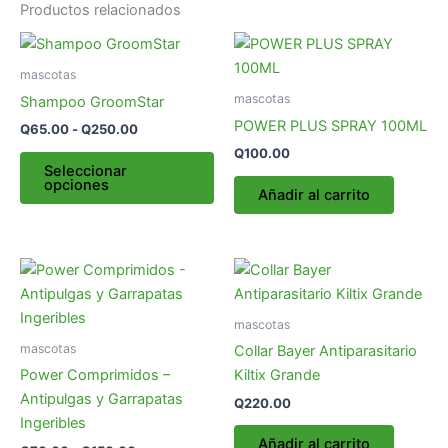
Productos relacionados
Rango
Este
de
producto
precios:
mascotas
desde
tiene
mascotas
Shampoo GroomStar
Q65.00
múltiples
hasta
POWER PLUS SPRAY 100ML
Q
65.00
-
Q
250.00
variantes.
Q250.00
Q
100.00
Las
Seleccionar
opciones
opciones
Añadir al carrito
se
pueden
elegir
Rango
Este
de
en
producto
precios:
la
desde
tiene
mascotas
página
Q70.00
múltiples
mascotas
hasta
Collar Bayer Antiparasitario
de
variantes.
Q150.00
Power Comprimidos –
Kiltix Grande
producto
Las
Antipulgas y Garrapatas
Q
220.00
opciones
Ingeribles
se
Añadir al carrito