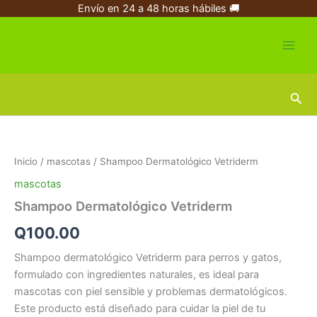
Ir
Envío en 24 a 48 horas hábiles 🚚
al
contenido
Busc
Shampoo
Dermatológico
Vetriderm
Inicio
/
mascotas
/ Shampoo Dermatológico Vetriderm
cantidad
mascotas
Shampoo Dermatológico Vetriderm
Q
100.00
Shampoo dermatológico Vetriderm para perros y gatos,
formulado con ingredientes naturales, es ideal para
mascotas con piel sensible y problemas dermatológicos.
Este producto está diseñado para cuidar la piel de tu