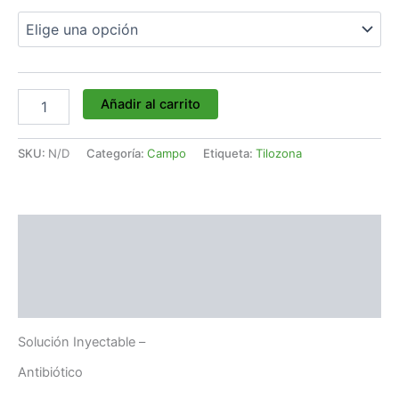
Añadir al carrito
SKU:
N/D
Categoría:
Campo
Etiqueta:
Tilozona
Descripción
Información adicional
Valoraciones (0)
Solución Inyectable
–
Antibiótico