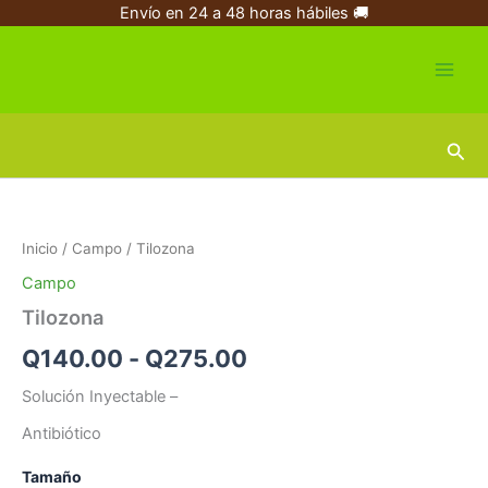
Ir
Envío en 24 a 48 horas hábiles 🚚
al
contenido
Busc
Tilozona
Rango
cantidad
de
Inicio
/
Campo
/ Tilozona
precios:
Campo
desde
Tilozona
Q140.00
Q
140.00
-
Q
275.00
hasta
Solución Inyectable
–
Q275.00
Antibiótico
Tamaño