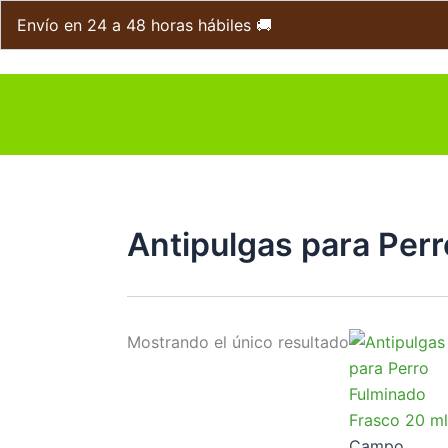
Ir
Envío en 24 a 48 horas hábiles 🚚
al
contenido
Antipulgas para Per
Mostrando el único resultado
Campo