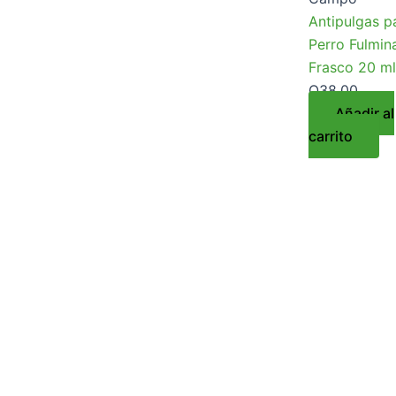
Antipulgas p
Perro Fulmin
Frasco 20 ml
Q
38.00
Añadir al
carrito