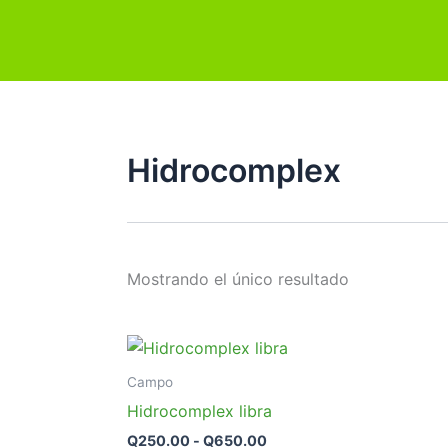
Ir
al
contenido
Hidrocomplex
Mostrando el único resultado
Rango
Este
de
producto
precios:
Campo
desde
tiene
Hidrocomplex libra
Q250.00
múltiples
hasta
Q
250.00
-
Q
650.00