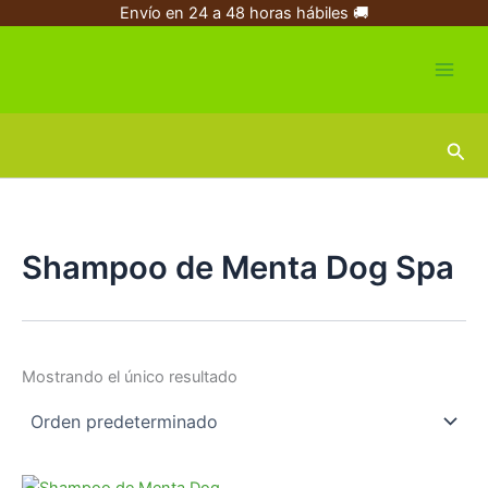
Ir
Envío en 24 a 48 horas hábiles 🚚
al
contenido
Busc
Shampoo de Menta Dog Spa
Mostrando el único resultado
Rango
Este