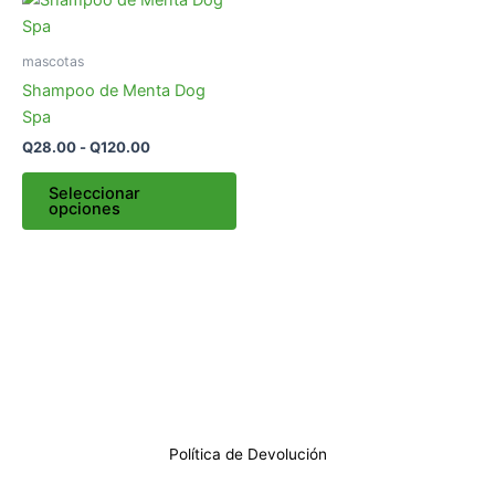
de
producto
precios:
desde
tiene
mascotas
Q28.00
múltiples
hasta
Shampoo de Menta Dog
variantes.
Q120.00
Spa
Las
Q
28.00
-
Q
120.00
opciones
se
Seleccionar
opciones
pueden
elegir
en
la
página
de
producto
Política de Devolución