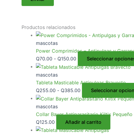
Productos relacionados
mascotas
Power Comprimidos – Antipulgas y Garrapa
Q
70.00
-
Q
150.00
Seleccionar opcione
mascotas
Tableta Masticable Antipulgas Bravecto
Q
255.00
-
Q
385.00
Seleccionar opcio
mascotas
Collar Bayer Antiparasitario Kiltix Pequeño
Q
125.00
Añadir al carrito