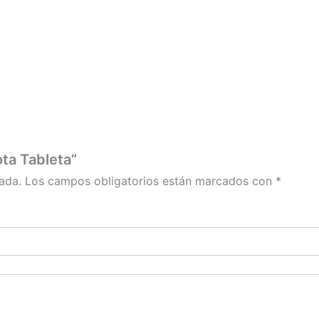
producto
producto
producto
ta Tableta”
ada.
Los campos obligatorios están marcados con
*