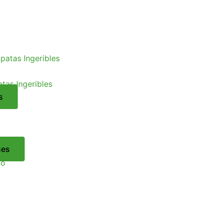
tas Ingeribles
s
nes