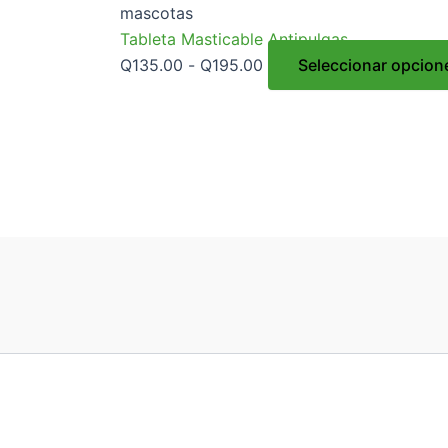
mascotas
Tableta Masticable Antipulgas
Q
135.00
-
Q
195.00
Seleccionar opcion