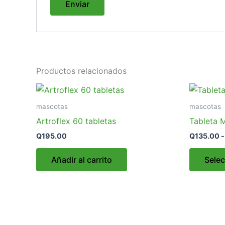
Productos relacionados
mascotas
mascotas
Artroflex 60 tabletas
Tableta M
Q
195.00
Q
135.00
-
Añadir al carrito
Selec