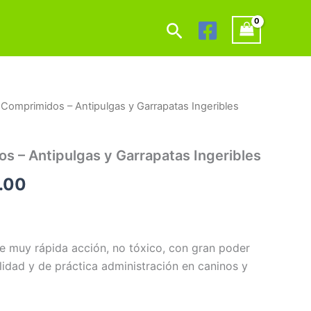
Buscar
Comprimidos – Antipulgas y Garrapatas Ingeribles
Rango
de
 – Antipulgas y Garrapatas Ingeribles
precios:
.00
desde
Q70.00
hasta
e muy rápida acción, no tóxico, con gran poder
lidad y de práctica administración en caninos y
Q150.00