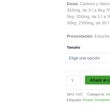
Dosis:
Caninos y felin
350mg, de 3.1 a 6kg 70
5kg: 350mg, de 5.1 a 1
30kg: 2100mg, de 30.1
Presentación:
Estuche
Tamaño
Añadir al c
SKU:
N/D
Categoría:
ma
Etiqueta:
Power Comprimid