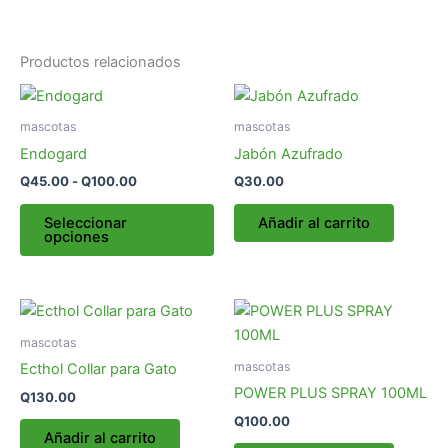
Productos relacionados
Rango
Este
de
producto
precios:
mascotas
mascotas
desde
tiene
Endogard
Jabón Azufrado
Q45.00
múltiples
hasta
Q
45.00
-
Q
100.00
Q
30.00
variantes.
Q100.00
Las
Seleccionar
Añadir al carrito
opciones
opciones
se
pueden
elegir
en
mascotas
la
mascotas
Ecthol Collar para Gato
página
POWER PLUS SPRAY 100ML
Q
130.00
de
Q
100.00
producto
Añadir al carrito