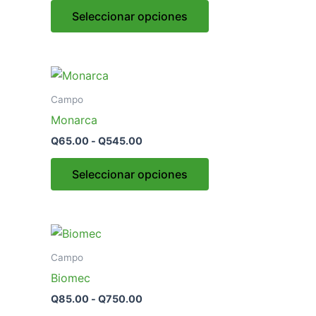
Seleccionar opciones
Campo
Monarca
Q
65.00
-
Q
545.00
Seleccionar opciones
Campo
Biomec
Q
85.00
-
Q
750.00