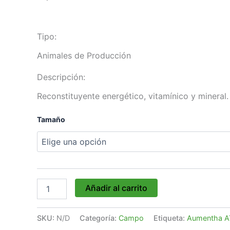
página
página
página
página
de
de
de
de
producto
producto
producto
producto
Tipo:
Animales de Producción
Descripción:
Reconstituyente energético, vitamínico y mineral.
Tamaño
Añadir al carrito
SKU:
N/D
Categoría:
Campo
Etiqueta:
Aumentha A