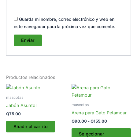
Guarda mi nombre, correo electrónico y web en
este navegador para la próxima vez que comente.
Productos relacionados
Rango
Es
de
pr
precios:
mascotas
desde
tie
mascotas
Jabón Asuntol
Q90.00
múl
hasta
Arena para Gato Petamour
Q
75.00
var
Q155.00
Q
90.00
-
Q
155.00
La
Añadir al carrito
op
Seleccionar