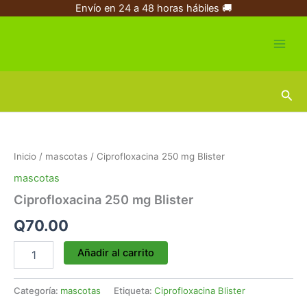
Ir
Envío en 24 a 48 horas hábiles 🚚
al
contenido
Busc
Ciprofloxacina
250
mg
Inicio
/
mascotas
/ Ciprofloxacina 250 mg Blister
Blister
cantidad
mascotas
Ciprofloxacina 250 mg Blister
Q
70.00
Añadir al carrito
Categoría:
mascotas
Etiqueta:
Ciprofloxacina Blister