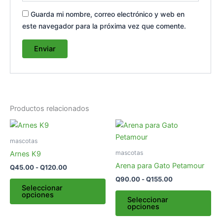
Guarda mi nombre, correo electrónico y web en
este navegador para la próxima vez que comente.
Productos relacionados
Rango
Rango
Este
Es
de
de
producto
pr
precios:
precios:
mascotas
desde
tiene
desde
tie
mascotas
Arnes K9
Q45.00
Q90.00
múltiples
múl
hasta
hasta
Arena para Gato Petamour
Q
45.00
-
Q
120.00
variantes.
var
Q120.00
Q155.00
Q
90.00
-
Q
155.00
Las
La
Seleccionar
opciones
opciones
op
Seleccionar
opciones
se
se
pueden
pu