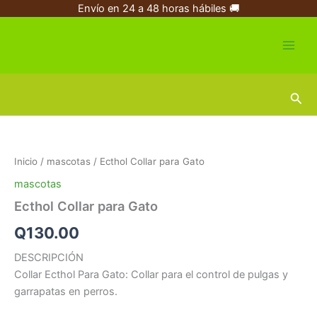
Ir
Envío en 24 a 48 horas hábiles 🚚
al
contenido
Busc
Ecthol
Collar
para
Inicio
/
mascotas
/ Ecthol Collar para Gato
Gato
cantidad
mascotas
Ecthol Collar para Gato
Q
130.00
DESCRIPCIÓN
Collar Ecthol Para Gato: Collar para el control de pulgas y
garrapatas en perros.