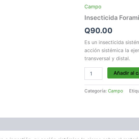
Foramil
Campo
100
gr
Insecticida Forami
cantidad
Q
90.00
Es un insecticida sisté
acción sistémica la eje
transversal y distal.
Añadir al c
Categoría:
Campo
Etiq