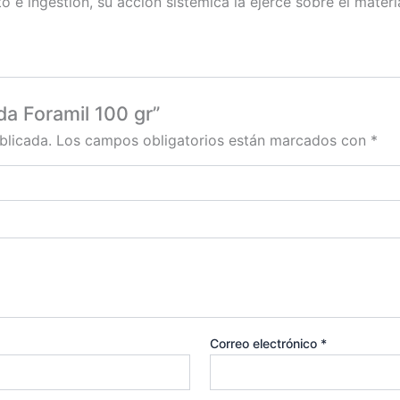
 e ingestión, su acción sistémica la ejerce sobre el materia
da Foramil 100 gr”
blicada.
Los campos obligatorios están marcados con
*
Correo electrónico
*