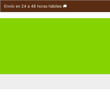
Ir
Envío en 24 a 48 horas hábiles 🚚
al
contenido