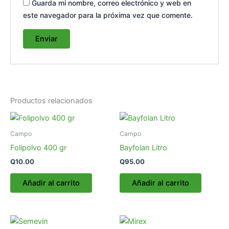
Guarda mi nombre, correo electrónico y web en
este navegador para la próxima vez que comente.
Productos relacionados
Campo
Campo
Folipolvo 400 gr
Bayfolan Litro
Q
10.00
Q
95.00
Añadir al carrito
Añadir al carrito
Rango
Rango
Este
Es
de
de