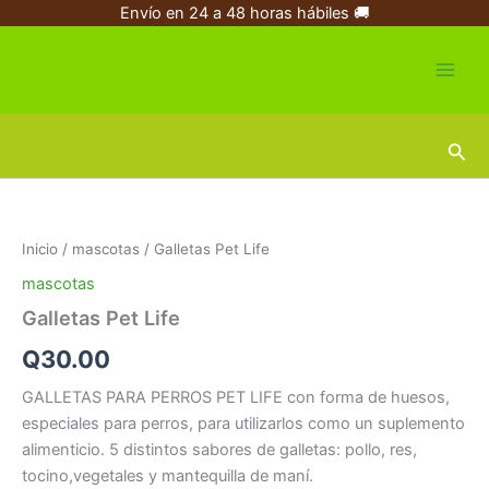
Ir
Envío en 24 a 48 horas hábiles 🚚
al
contenido
Busc
Galletas
Pet
Life
Inicio
/
mascotas
/ Galletas Pet Life
cantidad
mascotas
Galletas Pet Life
Q
30.00
GALLETAS PARA PERROS PET LIFE con forma de huesos,
especiales para perros, para utilizarlos como un suplemento
alimenticio. 5 distintos sabores de galletas: pollo, res,
tocino,vegetales y mantequilla de maní.