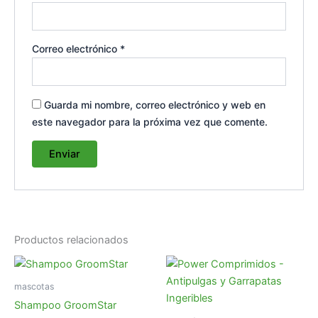
Correo electrónico
*
Guarda mi nombre, correo electrónico y web en
este navegador para la próxima vez que comente.
Productos relacionados
Rango
Rango
Este
Es
de
de
producto
pr
precios:
precios:
mascotas
desde
tiene
desde
tie
Shampoo GroomStar
Q65.00
Q70.00
múltiples
múl