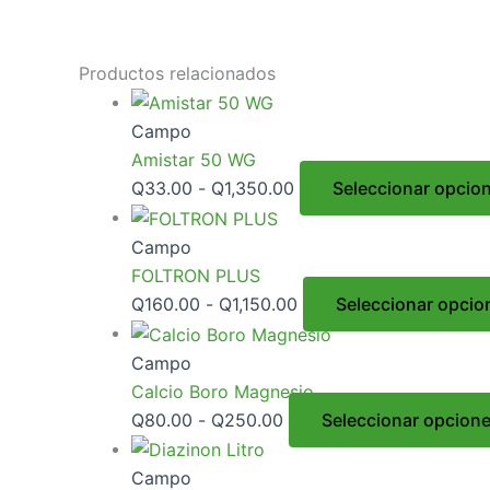
Productos relacionados
Campo
Amistar 50 WG
Q
33.00
-
Q
1,350.00
Seleccionar opcio
Campo
FOLTRON PLUS
Q
160.00
-
Q
1,150.00
Seleccionar opcio
Campo
Calcio Boro Magnesio
Q
80.00
-
Q
250.00
Seleccionar opcion
Campo