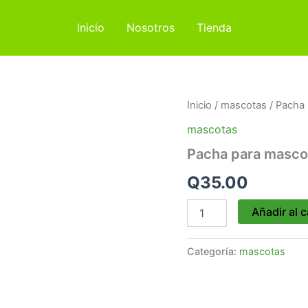
Inicio
Nosotros
Tienda
Pacha
Inicio
/
mascotas
/ Pacha
para
mascotas
mascota
cantidad
Pacha para masco
Q
35.00
Añadir al c
Categoría:
mascotas