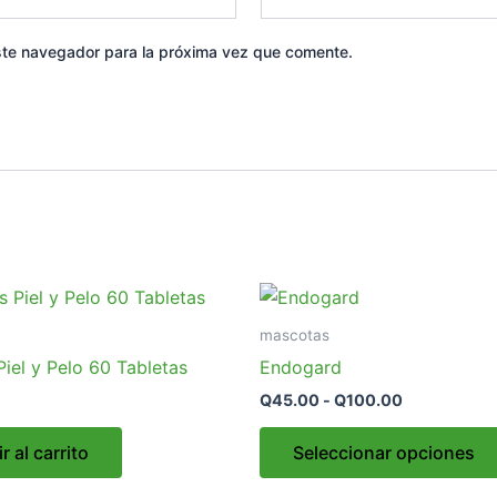
ste navegador para la próxima vez que comente.
Rango
de
precios:
mascotas
desde
iel y Pelo 60 Tabletas
Endogard
Q45.00
hasta
Q
45.00
-
Q
100.00
Q100.00
r al carrito
Seleccionar opciones