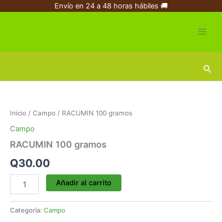
Ir
Envío en 24 a 48 horas hábiles 🚚
al
contenido
Busc
RACUMIN
100
gramos
Inicio
/
Campo
/ RACUMIN 100 gramos
cantidad
Campo
RACUMIN 100 gramos
Q
30.00
Añadir al carrito
Categoría:
Campo