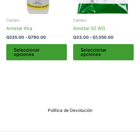
opciones
op
se
se
pueden
pu
Campo
Campo
elegir
ele
Amistar Xtra
Amistar 50 WG
en
en
Q
235.00
-
Q
790.00
Q
33.00
-
Q
1,350.00
la
la
página
pá
Seleccionar
Seleccionar
opciones
opciones
de
de
producto
pr
Política de Devolución