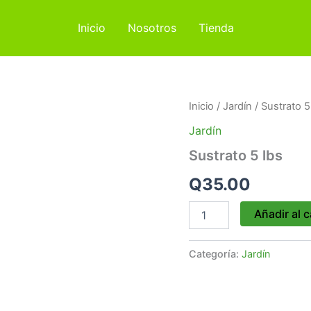
Inicio
Nosotros
Tienda
Sustrato
Inicio
/
Jardín
/ Sustrato 5
5
Jardín
lbs
cantidad
Sustrato 5 lbs
Q
35.00
Añadir al c
Categoría:
Jardín