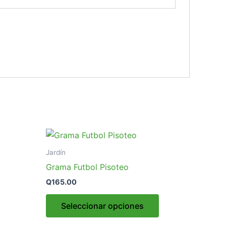
Este
producto
Jardín
tiene
Grama Futbol Pisoteo
múltiples
Q
165.00
variantes.
Las
Seleccionar opciones
opciones