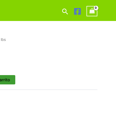
Buscar
 lbs
arrito