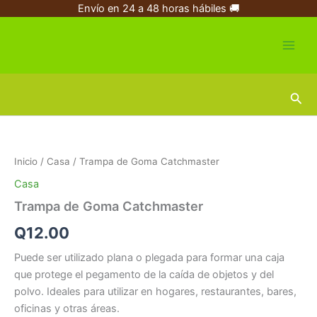
Ir
Envío en 24 a 48 horas hábiles 🚚
al
contenido
Busc
Trampa
de
Goma
Inicio
/
Casa
/ Trampa de Goma Catchmaster
Catchmaster
cantidad
Casa
Trampa de Goma Catchmaster
Q
12.00
Puede ser utilizado plana o plegada para formar una caja
que protege el pegamento de la caída de objetos y del
polvo. Ideales para utilizar en hogares, restaurantes, bares,
oficinas y otras áreas.