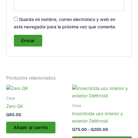
Guarda mi nombre, correo electrónico y web en
este navegador para la próxima vez que comente.
Productos relacionados
Rango
Es
de
pr
precios:
Casa
desde
tie
Casa
Zero QK
Q75.00
múl
hasta
Insecticida uso interior y
Q
85.00
var
Q250.00
exterior Delthroid
La
Añadir al carrito
Q
75.00
-
Q
250.00
op