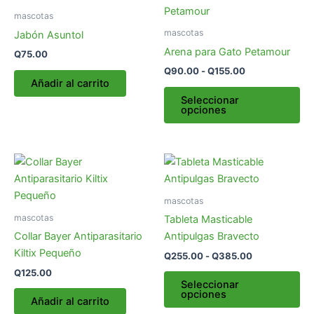
de
pr
precios:
mascotas
desde
tie
mascotas
Jabón Asuntol
Q90.00
múl
hasta
Arena para Gato Petamour
Q
75.00
var
Q155.00
Q
90.00
-
Q
155.00
La
Añadir al carrito
op
Seleccionar
opciones
se
pu
ele
Rango
Es
en
de
pr
la
precios:
desde
tie
pá
mascotas
Q255.00
múl
de
mascotas
hasta
Tableta Masticable
var
pr
Q385.00
Collar Bayer Antiparasitario
Antipulgas Bravecto
La
Kiltix Pequeño
Q
255.00
-
Q
385.00
op
Q
125.00
se
Seleccionar
opciones
pu
Añadir al carrito
ele