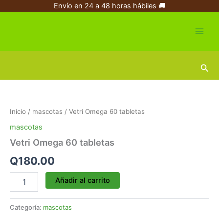
Ir
Envío en 24 a 48 horas hábiles 🚚
al
contenido
Busc
Vetri
Omega
60
Inicio
/
mascotas
/ Vetri Omega 60 tabletas
tabletas
cantidad
mascotas
Vetri Omega 60 tabletas
Q
180.00
Añadir al carrito
Categoría:
mascotas