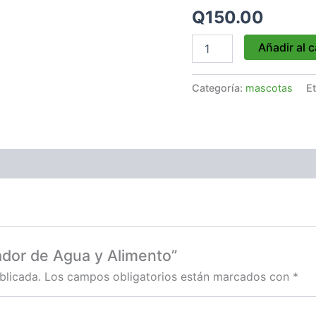
cantidad
Q
150.00
Añadir al c
Categoría:
mascotas
E
ador de Agua y Alimento”
blicada.
Los campos obligatorios están marcados con
*