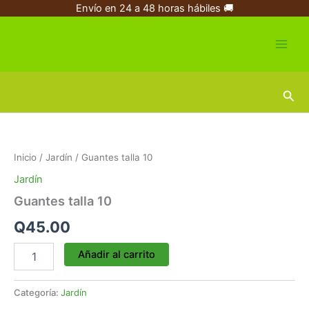
Ir
Envío en 24 a 48 horas hábiles 🚚
al
contenido
Busc
Guantes
talla
10
Inicio
/
Jardín
/ Guantes talla 10
cantidad
Jardín
Guantes talla 10
Q
45.00
Añadir al carrito
Categoría:
Jardín