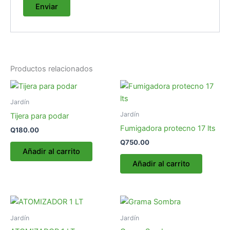
Productos relacionados
Jardín
Jardín
Tijera para podar
Fumigadora protecno 17 lts
Q
180.00
Q
750.00
Añadir al carrito
Añadir al carrito
Es
pr
Jardín
Jardín
tie