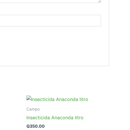
Este
producto
Campo
tiene
Insecticida Anaconda litro
múltiples
Q
350.00
variantes.