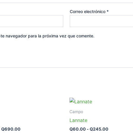
Correo electrónico
*
ste navegador para la próxima vez que comente.
Rango
Rango
Este
de
de
producto
precios:
precios:
Campo
desde
desde
tiene
Lannate
Q225.00
Q60.00
múltiples
hasta
hasta
-
Q
690.00
Q
60.00
-
Q
245.00
variantes.
Q690.00
Q245.00