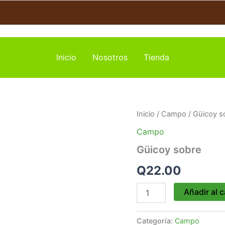
Inicio
Nosotros
Tienda
Güicoy
Inicio
/
Campo
/ Güicoy s
sobre
Campo
cantidad
Güicoy sobre
Q
22.00
Añadir al c
Categoría:
Campo