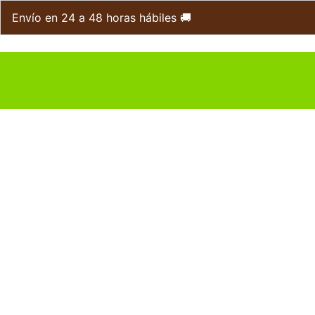
Ir
Envío en 24 a 48 horas hábiles 🚚
al
contenido