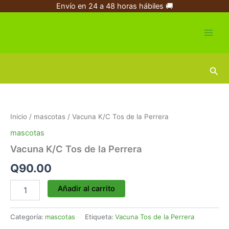
Ir
Envío en 24 a 48 horas hábiles 🚚
al
contenido
Busc
Vacuna
K/C
Tos
Inicio
/
mascotas
/ Vacuna K/C Tos de la Perrera
de
la
mascotas
Perrera
Vacuna K/C Tos de la Perrera
cantidad
Q
90.00
Añadir al carrito
Categoría:
mascotas
Etiqueta:
Vacuna Tos de la Perrera