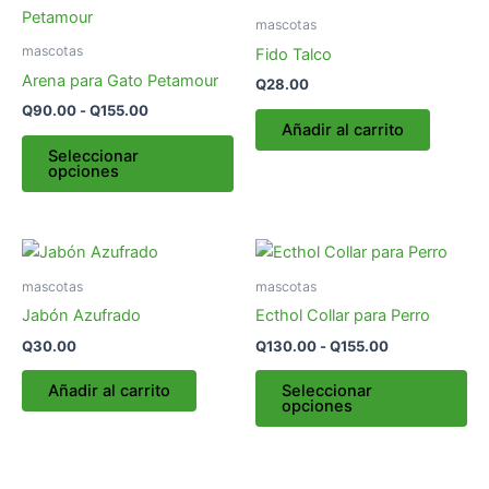
de
producto
precios:
mascotas
desde
tiene
mascotas
Fido Talco
Q90.00
múltiples
hasta
Arena para Gato Petamour
Q
28.00
variantes.
Q155.00
Q
90.00
-
Q
155.00
Las
Añadir al carrito
opciones
Seleccionar
opciones
se
pueden
elegir
Rango
Es
en
de
pr
la
precios:
mascotas
mascotas
desde
tie
página
Jabón Azufrado
Ecthol Collar para Perro
Q130.00
múl
de
hasta
Q
30.00
Q
130.00
-
Q
155.00
var
producto
Q155.00
La
Añadir al carrito
Seleccionar
opciones
op
se
pu
ele