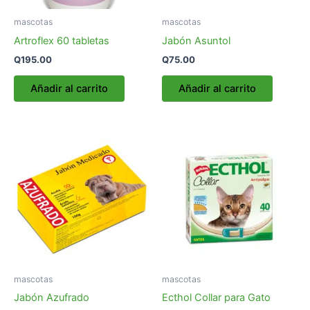
mascotas
mascotas
Artroflex 60 tabletas
Jabón Asuntol
Q
195.00
Q
75.00
Añadir al carrito
Añadir al carrito
mascotas
mascotas
Jabón Azufrado
Ecthol Collar para Gato